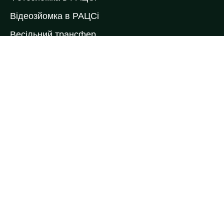
Відеозйомка в РАЦСі
Весільний трансфер
Весільний торт
Коровай на весілля
Кейтеринг
Ведучі виїздної церемонії
Ведучі на весілля
Весільні букети
Весільні келихи
Весільні рушники
Контакти