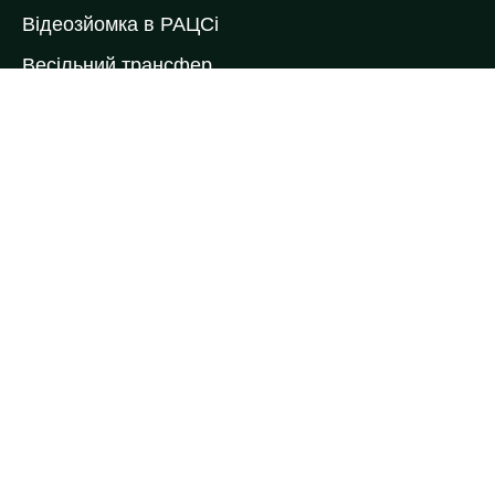
Відеозйомка в РАЦСі
Весільний трансфер
Весільний торт
Коровай на весілля
Кейтеринг
Ведучі виїздної церемонії
Ведучі на весілля
Весільні букети
Весільні келихи
Весільні рушники
Контакти
(068) 863 27 40