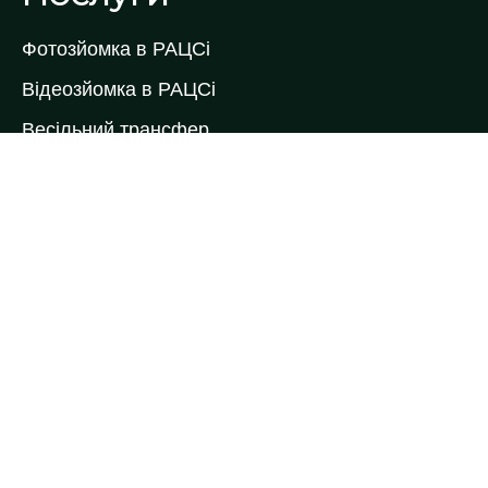
Фотозйомка в РАЦСі
Відеозйомка в РАЦСі
Весільний трансфер
Весільний торт
Коровай на весілля
Кейтеринг
Ведучі виїздної церемонії
Ведучі на весілля
Весільні букети
Весільні келихи
Весільні рушники