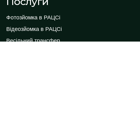
Послуги
Фотозйомка в РАЦСі
Відеозйомка в РАЦСі
Весільний трансфер
Весільний торт
Коровай на весілля
Кейтеринг
Ведучі виїздної церемонії
Ведучі на весілля
Весільні букети
Весільні келихи
Весільні рушники