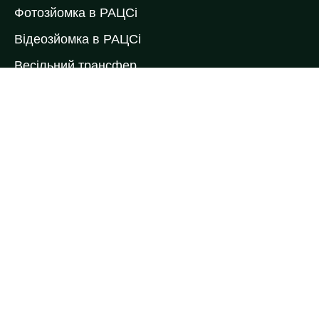
Фотозйомка в РАЦСі
Відеозйомка в РАЦСі
Весільний трансфер
Весільний торт
Коровай на весілля
Кейтеринг
Ведучі виїздної церемонії
Ведучі на весілля
Весільні букети
Весільні келихи
Весільні рушники
Контакти