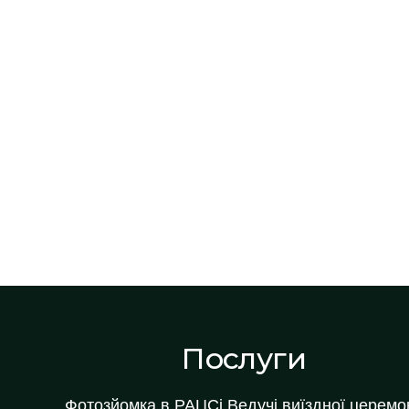
Послуги
Фотозйомка в РАЦСі
Ведучі виїздної церемон