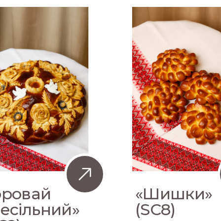
оровай
«Шишки»
есільний»
(SC8)