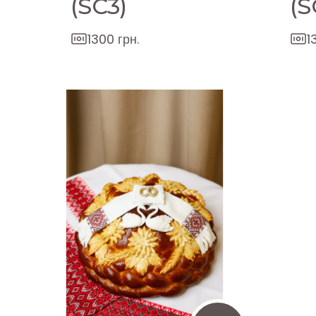
(SC3)
(S
1300 грн.
1