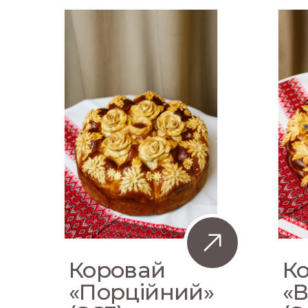
Коровай
К
«Порційний»
«В