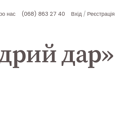
ро нас
(068) 863 27 40
Вхід
/
Реєстрація
дрий дар»