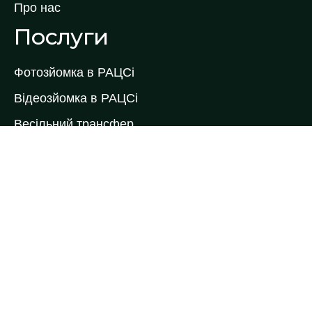
Про нас
Послуги
Фотозйомка в РАЦСі
Відеозйомка в РАЦСі
Весільний трансфер
Весільний торт
Коровай на весілля
Кейтеринг
Ведучі виїздної церемонії
Ведучі на весілля
Весільні букети
Весільні келихи