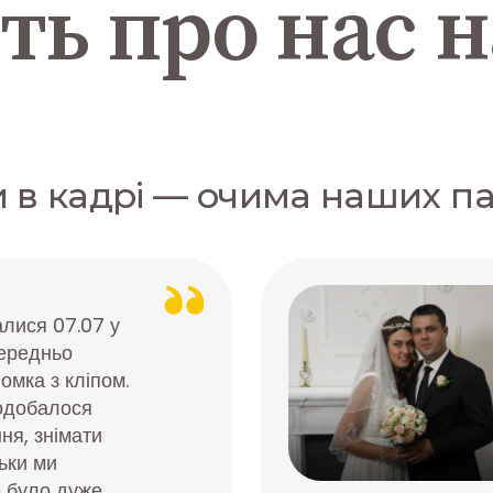
ть про нас 
и в кадрі — очима наших п
лися 07.07 у
передньо
омка з кліпом.
одобалося
ня, знімати
ьки ми
е було дуже