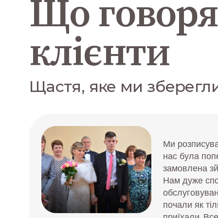
Що говоря
клієнти
Щастя, яке ми зберегл
Ми розписува
нас була по
замовлена зй
Нам дуже сп
обслуговуван
почали як тіл
приїхали. Вс