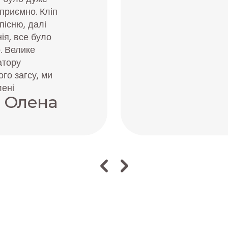
приємно. Кліп
пісню, далі
ія, все було
. Велике
атору
го загсу, ми
ені
і Олена