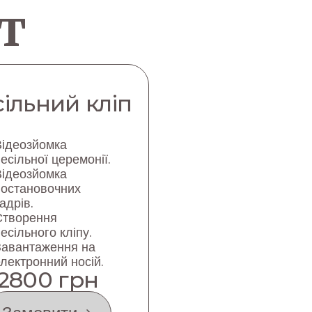
т
ільний кліп
Відеозйомка
есільної церемонії.
Відеозйомка
постановочних
адрів.
Створення
есільного кліпу.
Завантаження на
лектронний носій.
2800 грн