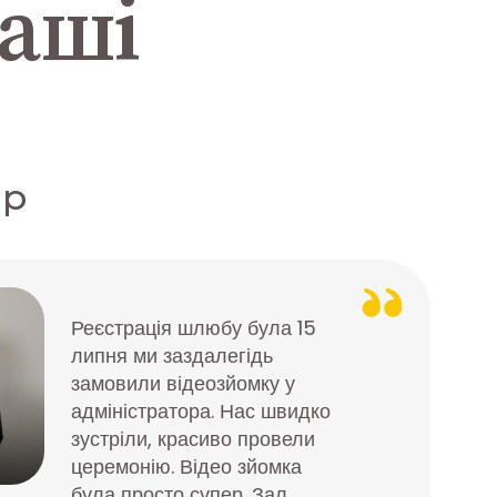
наші
ар
Реєстрація шлюбу була 15
липня ми заздалегідь
замовили відеозйомку у
адміністратора. Нас швидко
зустріли, красиво провели
церемонію. Відео зйомка
була просто супер. Зал