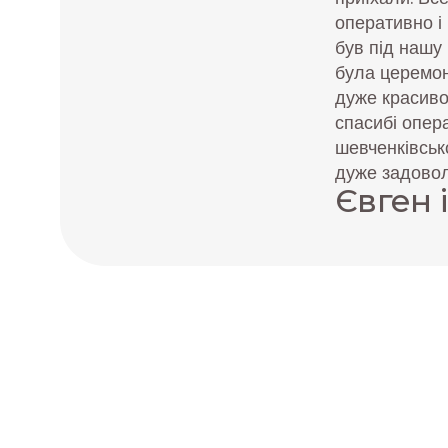
оперативно і 
був під нашу 
була церемон
дуже красиво
спасибі опер
шевченківсько
дуже задовол
Євген 