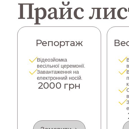
Прайс лис
Репортаж
Вес
Відеозйомка
весільної церемонії.
в
Завантаження на
електронний носій.
2000 грн
к
в
е