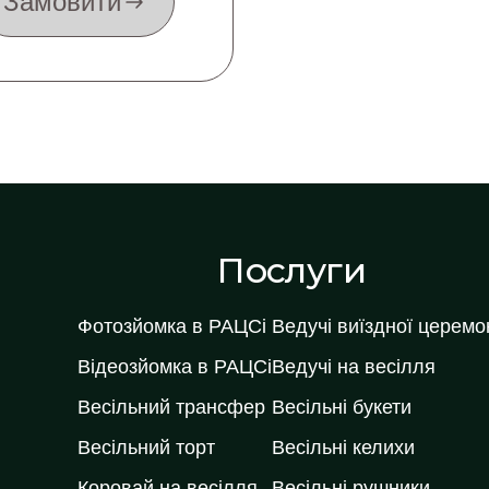
Замовити
Послуги
Фотозйомка в РАЦСі
Ведучі виїздної церемон
Відеозйомка в РАЦСі
Ведучі на весілля
Весільний трансфер
Весільні букети
Весільний торт
Весільні келихи
Коровай на весілля
Весільні рушники