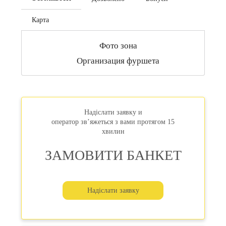
сопровождения для идеального торжества. В летнее время
имеется возможность провести свадебный банкет или
Карта
фуршет на открытой летней террасе с прекрасным видом
на центр города.
Фото зона
Организация фуршета
Надіслати заявку и
оператор зв’яжеться з вами протягом 15
хвилин
ЗАМОВИТИ БАНКЕТ
Надіслати заявку