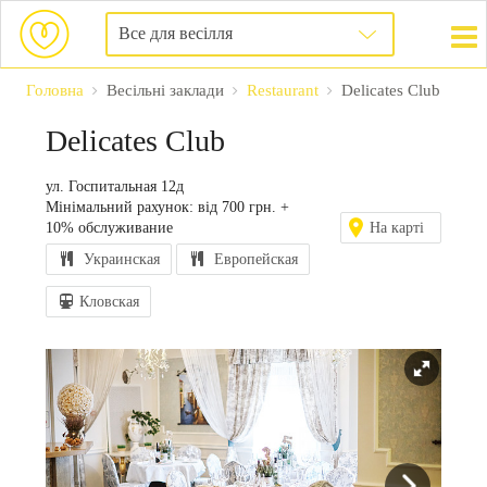
Все для весілля
Головна
Весільні заклади
Restaurant
Delicates Club
Delicates Club
ул. Госпитальная 12д
Мінімальний рахунок: від 700 грн. +
10% обслуживание
На карті
Украинская
Европейская
Кловская