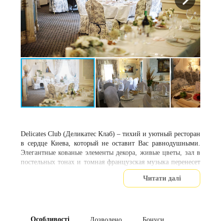
Delicates Club (Деликатес Клаб) – тихий и уютный ресторан
в сердце Киева, который не оставит Вас равнодушными.
Элегантные кованые элементы декора, живые цветы, зал в
постельных тонах и томная французская музыка перенесет
вас в мир прованса, подарит романтическое настроение.
Читати далі
Добродушный персонал сделает все, чтобы превратить
застолье в сказку. Опытный банкет-менеджер с радостью
составит с Вами праздничное меню, а также предложит
помощь в подборе флористов, фотографов, музыкального
Особливості
Дозволено
Бонуси