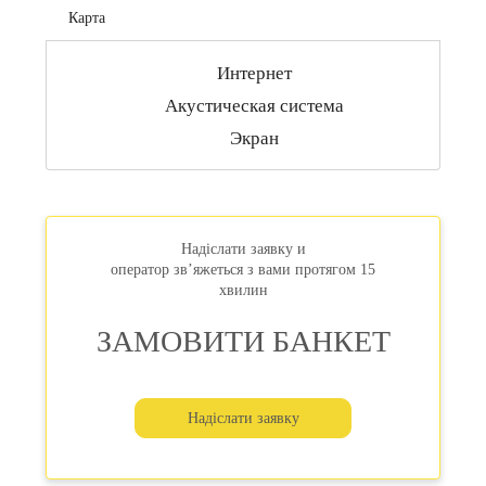
элегантности и хорошего настроения. Гости могут
Карта
принести алкоголь, напитки, фрукты по предварительной
договоренности
Интернет
Акустическая система
Экран
Надіслати заявку и
оператор зв’яжеться з вами протягом 15
хвилин
ЗАМОВИТИ БАНКЕТ
Надіслати заявку