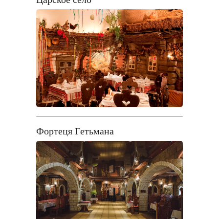
Фортеця Гетьмана