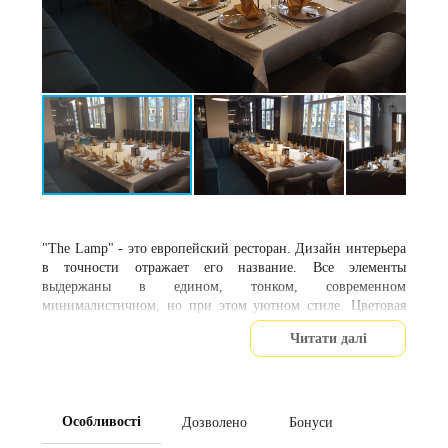
"The Lamp" - это европейский ресторан. Дизайн интерьера
в точности отражает его название. Все элементы
выдержаны в едином, тонком, современном
минималистичном, но при этом уютном стиле. Цветовая
гамма заведения подобрана таким образом, чтобы гости
Читати далі
могли расслабиться и спокойно насладиться
превосходными блюдами. Просторное светлое помещение,
хорошо подобранные предметы декора, изящность и
красота линий. Тема ламп, проскальзывая во всем,
превосходно поднимает тонус и заряжает энергией. В
Особливості
Дозволено
Бонуси
ресторане царит удивительная атмосфера легкости,