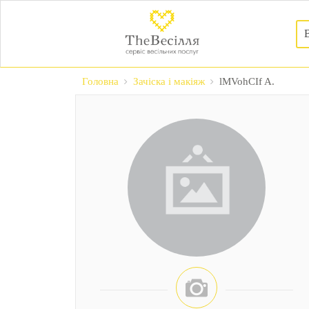
В
Головна
Зачіска і макіяж
lMVohCIf A.