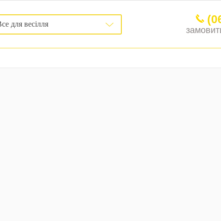
(0
се для весілля
замовити