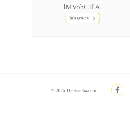
lMVohCIf A.
Зв’язатися
©
2026 TheSvadba.com