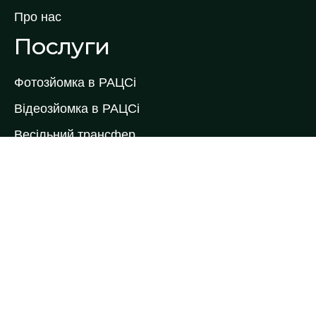
Про нас
Послуги
Фотозйомка в РАЦСі
Відеозйомка в РАЦСі
Весільний трансфер
Весільний торт
Коровай на весілля
Кейтеринг
Ведучі виїздної церемонії
Ведучі на весілля
Весільні букети